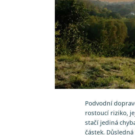
Podvodní dopravc
rostoucí riziko, j
stačí jediná chy
částek. Důsledná