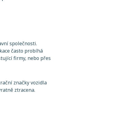
avní společnosti.
kace často probíhá
tující firmy, nebo přes
rační značky vozidla
vratně ztracena.