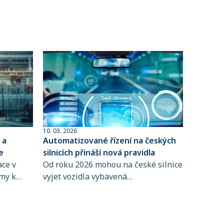
10. 03. 2026
 a
Automatizované řízení na českých
e
silnicích přináší nová pravidla
ace v
Od roku 2026 mohou na české silnice
rmy k
vyjet vozidla vybavená
rizik. Do
automatizovanými systémy řízení.
štění
Novela zákona o provozu na
pozemních komunikacích totiž