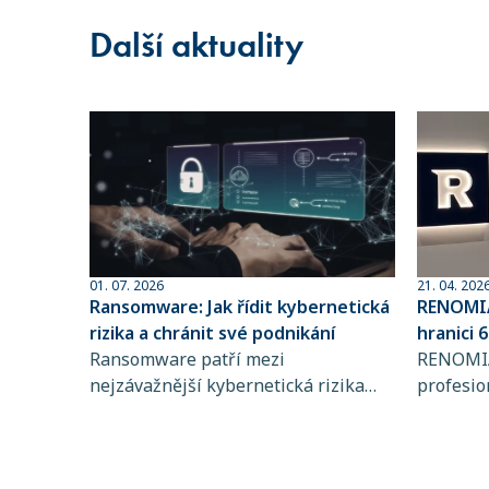
Další aktuality
01. 07. 2026
21. 04. 202
Ransomware: Jak řídit kybernetická
RENOMIA
rizika a chránit své podnikání
hranici 
Ransomware patří mezi
spravov
RENOMIA
nejzávažnější kybernetická rizika
profesio
současnosti. Zjistěte, jak funguje,
makléřů 
koho ohrožuje a proč je řízení
RENOMIA
kybernetických rizik a pojištění
významn