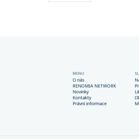
ho, které svým klientům
zpravidla není standardní s
 více než 270 makléřských
pojištění majetku ani přeru
tí sdružených v této síti,
provozu.
 6 miliard korun.
MENU
S
O nás
N
RENOMIA NETWORK
P
Novinky
Li
Kontakty
O
Právní informace
Me