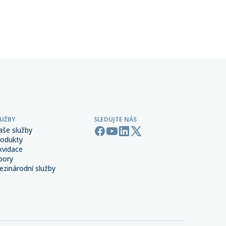
oučástí
umožňuje provoz vozidel s tzv.
šení
podmíněnou automatizací řízení
(SAE Level 3), která dokážou v
určitých situacích převzít řízení od
člověka.
LUŽBY
SLEDUJTE NÁS
aše služby
rodukty
kvidace
bory
zinárodní služby