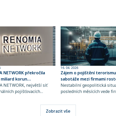
6
16. 04. 2026
 NETWORK překročila
Zájem o pojištění terorismu
6 miliard korun
sabotáže mezi firmami rost
aného pojistného
 NETWORK, největší síť
Nestabilní geopolitická situ
nálních pojišťovacích
posledních měsících vede fi
v České republice a člen
větší obezřetnosti při řízení 
 GROUP, dosáhla
popředí se tak dostává i poji
ého milníku. Hodnota
terorismu a sabotáže, které
Zobrazit vše