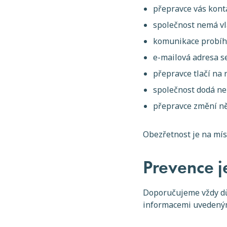
přepravce vás kont
společnost nemá vl
komunikace probíhá
e-mailová adresa s
přepravce tlačí na 
společnost dodá n
přepravce změní ně
Obezřetnost je na mí
Prevence j
Doporučujeme vždy důs
informacemi uvedeným