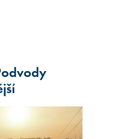
 Podvody
jší