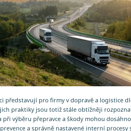
i představují pro firmy v dopravě a logistice 
ejich praktiky jsou totiž stále obtížněji rozpozn
ba při výběru přepravce a škody mohou dosáhn
 prevence a správně nastavené interní procesy 