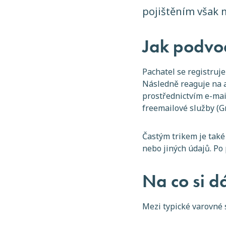
pojištěním však m
Jak podvo
Pachatel se registruje
Následně reaguje na a
prostřednictvím e-mail
freemailové služby (G
Častým trikem je také
nebo jiných údajů. Po
Na co si d
Mezi typické varovné s