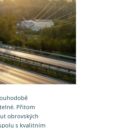
dlouhodobě
atelné. Přitom
out obrovských
spolu s kvalitním