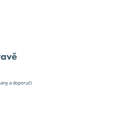
pravě
rany a doporučí