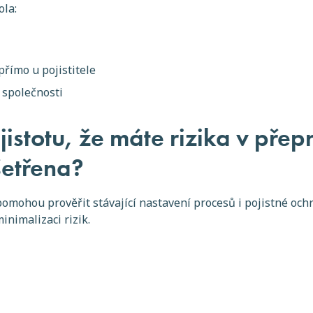
ola:
přímo u pojistitele
e společnosti
jistotu, že máte rizika v pře
šetřena?
pomohou prověřit stávající nastavení procesů i pojistné och
inimalizaci rizik.