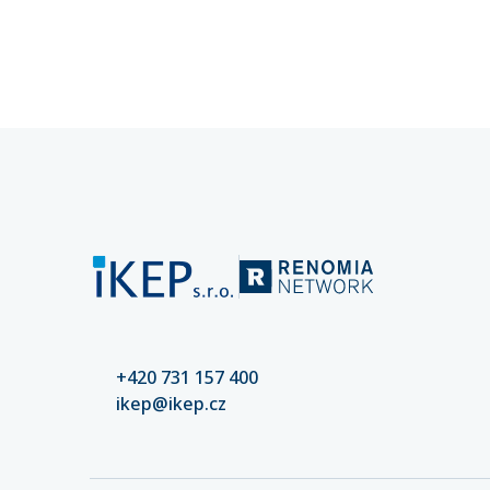
kybernetických rizik klíčové pro
pojistné
stabilitu vašeho podnikání.
spravuje
společnos
přesáhla
+420 731 157 400
ikep@ikep.cz