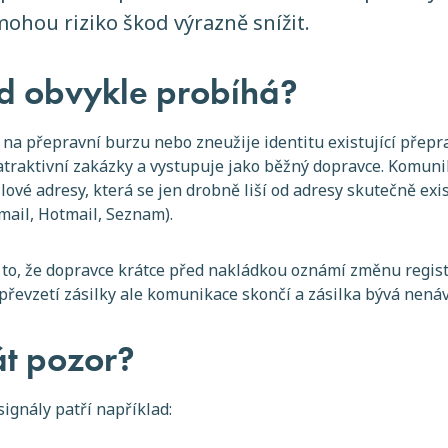
ohou riziko škod výrazně snížit.
d obvykle probíhá?
 na přepravní burzu nebo zneužije identitu existující přepr
traktivní zakázky a vystupuje jako běžný dopravce. Komuni
ové adresy, která se jen drobně liší od adresy skutečně exis
mail, Hotmail, Seznam).
 to, že dopravce krátce před nakládkou oznámí změnu regist
 převzetí zásilky ale komunikace skončí a zásilka bývá nená
át pozor?
ignály patří například: