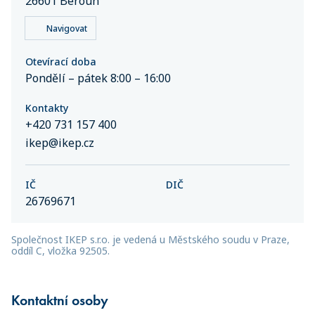
26601 Beroun
Navigovat
Otevírací doba
Pondělí – pátek 8:00 – 16:00
Kontakty
+420 731 157 400
ikep@ikep.cz
IČ
DIČ
26769671
Společnost IKEP s.r.o. je vedená u Městského soudu v Praze,
oddíl C, vložka 92505.
Kontaktní osoby