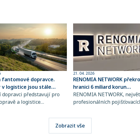
6
21. 04. 2026
a fantomové dopravce.
RENOMIA NETWORK překroč
v logistice jsou stále
hranici 6 miliard korun
ovanější
 dopravci představují pro
spravovaného pojistného
RENOMIA NETWORK, největš
opravě a logistice
profesionálních pojišťovacíc
bě rostoucí riziko, jejich
makléřů v České republice a
jsou totiž stále obtížněji
RENOMIA GROUP, dosáhla
telné. Přitom stačí jediná
významného milníku. Hodno
Zobrazit vše
i výběru přepravce a škody
pojistného, které svým klie
osáhnout obrovských
spravuje více než 270 maklé