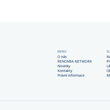
Důsledná prevence a správně
společností sdružených v této
é interní procesy spolu s
přesáhla 6 miliard korun.
m pojištěním však mohou
od výrazně snížit.
MENU
S
O nás
N
RENOMIA NETWORK
P
Novinky
Li
Kontakty
O
Právní informace
Me