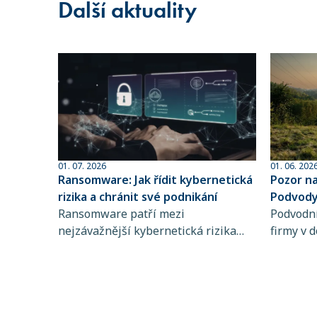
Další aktuality
01. 07. 2026
01. 06. 202
Ransomware: Jak řídit kybernetická
Pozor n
rizika a chránit své podnikání
Podvody 
Ransomware patří mezi
sofistik
Podvodní
nejzávažnější kybernetická rizika
firmy v d
současnosti. Zjistěte, jak funguje,
dlouhodo
koho ohrožuje a proč je řízení
praktiky 
kybernetických rizik a pojištění
rozpozna
kybernetických rizik klíčové pro
chyba př
stabilitu vašeho podnikání.
mohou d