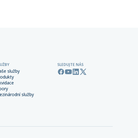
 síti,
provozu.
LUŽBY
SLEDUJTE NÁS
aše služby
rodukty
kvidace
bory
zinárodní služby