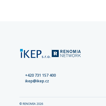
částek. 
nastaven
kvalitní
riziko šk
+420 731 157 400
ikep@ikep.cz
© RENOMIA
2026