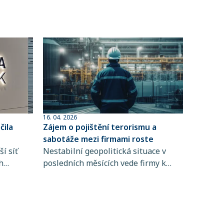
16. 04. 2026
ila
Zájem o pojištění terorismu a
sabotáže mezi firmami roste
í síť
Nestabilní geopolitická situace v
h
posledních měsících vede firmy k
 člen
větší obezřetnosti při řízení rizik. Do
popředí se tak dostává i pojištění
ta
terorismu a sabotáže, které
ntům
zpravidla není standardní součástí
řských
pojištění majetku ani přerušení