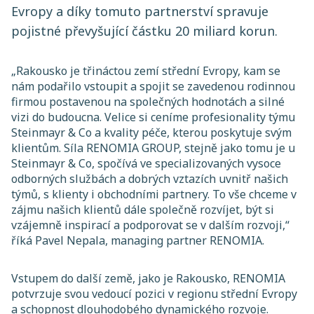
Evropy a díky tomuto partnerství spravuje
pojistné převyšující částku 20 miliard korun.
„
Rakousko je třináctou zemí střední Evropy, kam se
nám podařilo vstoupit a spojit se zavedenou rodinnou
firmou postavenou na společných hodnotách a silné
vizi do budoucna. Velice si ceníme profesionality týmu
Steinmayr & Co a kvality péče, kterou poskytuje svým
klientům. Síla RENOMIA GROUP, stejně jako tomu je u
Steinmayr & Co, spočívá ve specializovaných vysoce
odborných službách a dobrých vztazích uvnitř našich
týmů, s klienty i obchodními partnery. To vše chceme v
zájmu našich klientů dále společně rozvíjet, být si
vzájemně inspirací a podporovat se v dalším rozvoji,
“
říká Pavel Nepala, managing partner RENOMIA.
Vstupem do další země, jako je Rakousko, RENOMIA
potvrzuje svou vedoucí pozici v regionu střední Evropy
a schopnost dlouhodobého dynamického rozvoje.