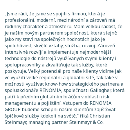
„
Jsme rádi, že jsme se spojili s firmou, která je
profesionální, moderní, mezinárodní a zároveň má
rodinný charakter a atmosféru. Mám velkou radost, že
je naším novým partnerem společnost, která stejně
jako my staví na společných hodnotách jako je
spolehlivost, skvělé vztahy, služba, rozvoj. Zároveň
intenzivně rozvíjí a implementuje nejmodernější
technologie do nástrojů využívaných svými klienty i
spolupracovníky a zkvalitňuje tak služby, které
poskytuje. Velký potenciál pro naše klienty vidíme jak
ve využití velké regionální a globální sítě, tak také v
možnosti využívat know-how strategického partnera a
spoluakcionáře RENOMIA, společnosti Gallagher, která
patří k předním globálním hráčům v oblasti risk
managementu a pojištění. Vstupem do RENOMIA
GROUP budeme schopni našim klientům zajišťovat
špičkové služby kdekoli na světě
,“ říká Christian
Steinmayr, managing partner Steinmayr & Co.