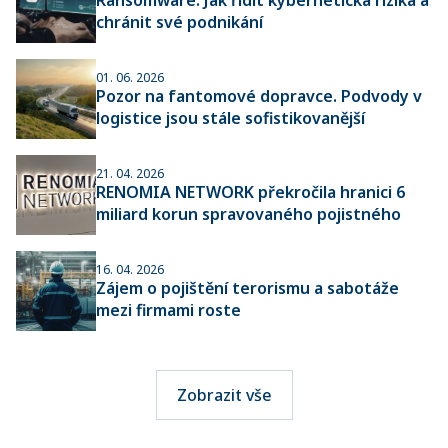
chránit své podnikání
01. 06. 2026
Pozor na fantomové dopravce. Podvody v
logistice jsou stále sofistikovanější
21. 04. 2026
RENOMIA NETWORK překročila hranici 6
miliard korun spravovaného pojistného
16. 04. 2026
Zájem o pojištění terorismu a sabotáže
mezi firmami roste
Zobrazit vše