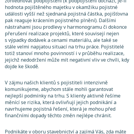
zohledňovat podpojištění (k podpojištění dochází, je-li
hodnota pojištěného majetku v okamžiku pojistné
události vyšší než sjednaná pojistná částka, pojišťovna
pak reaguje krácením pojistného plnění). Dalšími
nástrahami jsou prodlevy v harmonogramu či dokonce
přerušení realizace projektů, které souvisejí nejen
s výpadky dodávek a cenami materiálu, ale také se
stále velmi napjatou situací na trhu práce. Pojistitelé
totiž stanoví mnoho povinností i v průběhu realizace,
jejichž nedodržení může mít negativní vliv ve chvíli, kdy
dojde ke škodě.
V zájmu našich klientů s pojistiteli intenzivně
komunikujeme, abychom stále mohli garantovat
nejlepší podmínky na trhu. S klienty aktivně řešíme
měnící se rizika, která ovlivňují jejich podnikání a
navrhujeme pojistná řešení, která je mohou před
finančními dopady těchto změn nejlépe chránit.
Podnikáte v oboru stavebnictví a zajímá Vás, zda máte