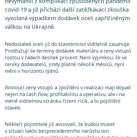
nevymanili z komplikací způsobených pandemií
covid-19 a již přichází další zatěžkávací zkouška
vyvolaná výpadkem dodávek oceli zapříčiněným
válkou na Ukrajině.
Nedostatek oceli již do stavebnictví viditelně zasahuje.
Prodlužují se termíny dodávek materiálu a ceny vstupů
rostou v řádech desítek procent. Není výjimkou, že se
ceníky dodavatelů, jindy platné několik měsíců, nyní
mění v horizontu týdnů.
Rostoucí ceny vstupů a zpoždění v realizaci mají dopad
nejen na cash flow, profitabilitu a operativu, ale i na
méně viditelnou stránku řízení rizik, a to pojištění
staveb.
Někteří pojistitelé již avizovali, že budou muset
v situaci takto bezprecedentního nárůstu cen