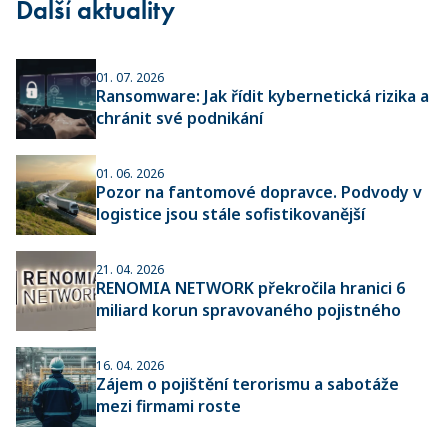
Další aktuality
01. 07. 2026
Ransomware: Jak řídit kybernetická rizika a
chránit své podnikání
01. 06. 2026
Pozor na fantomové dopravce. Podvody v
logistice jsou stále sofistikovanější
21. 04. 2026
RENOMIA NETWORK překročila hranici 6
miliard korun spravovaného pojistného
16. 04. 2026
Zájem o pojištění terorismu a sabotáže
mezi firmami roste