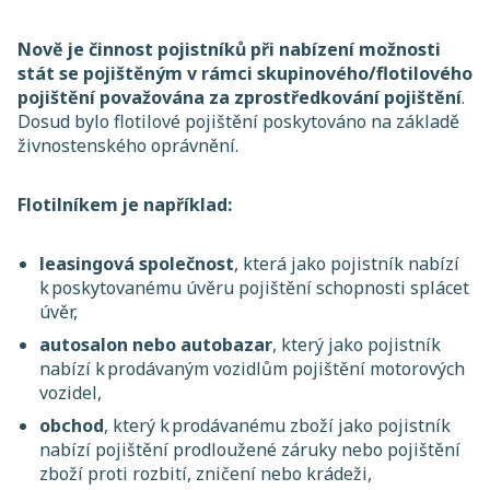
Nově je činnost pojistníků při nabízení možnosti
stát se pojištěným v rámci skupinového/flotilového
pojištění považována za zprostředkování pojištění
.
Dosud bylo flotilové pojištění poskytováno na základě
živnostenského oprávnění.
Flotilníkem je například:
leasingová společnost
, která jako pojistník nabízí
k poskytovanému úvěru pojištění schopnosti splácet
úvěr,
autosalon nebo autobazar
, který jako pojistník
nabízí k prodávaným vozidlům pojištění motorových
vozidel,
obchod
, který k prodávanému zboží jako pojistník
nabízí pojištění prodloužené záruky nebo pojištění
zboží proti rozbití, zničení nebo krádeži,